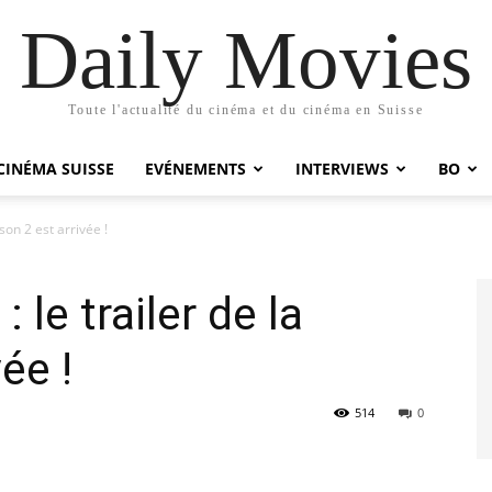
Daily Movies
Toute l'actualité du cinéma et du cinéma en Suisse
CINÉMA SUISSE
EVÉNEMENTS
INTERVIEWS
BO
son 2 est arrivée !
 le trailer de la
ée !
514
0