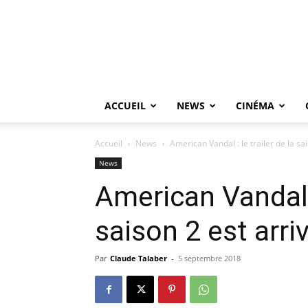
ACCUEIL
NEWS
CINÉMA
Accueil
News
American Vandal : le trailer de la sai
News
American Vandal :
saison 2 est arriv
Par
Claude Talaber
-
5 septembre 2018