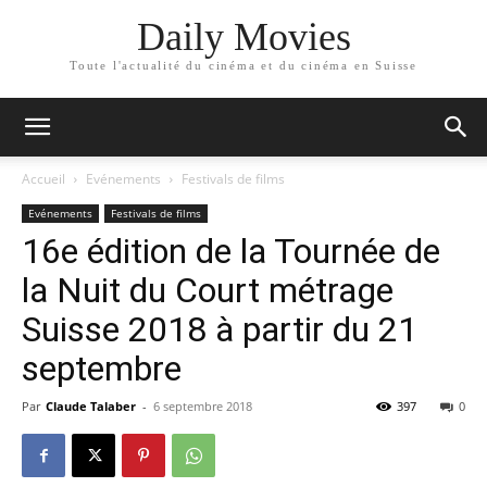
Daily Movies
Toute l'actualité du cinéma et du cinéma en Suisse
Accueil
Evénements
Festivals de films
Evénements
Festivals de films
16e édition de la Tournée de
la Nuit du Court métrage
Suisse 2018 à partir du 21
septembre
Par
Claude Talaber
-
6 septembre 2018
397
0