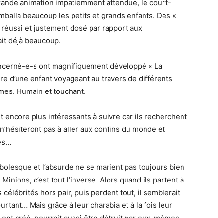
rande animation impatiemment attendue, le court-
mballa beaucoup les petits et grands enfants. Des «
e réussi et justement dosé par rapport aux
it déjà beaucoup.
concerné-e-s ont magnifiquement développé « La
re d’une enfant voyageant au travers de différents
mes. Humain et touchant.
 encore plus intéressants à suivre car ils recherchent
 n’hésiteront pas à aller aux confins du monde et
es…
bolesque et l’absurde ne se marient pas toujours bien
inions, c’est tout l’inverse. Alors quand ils partent à
élébrités hors pair, puis perdent tout, il semblerait
ourtant… Mais grâce à leur charabia et à la fois leur
s ont créé, pourrait aussi être détruit par eux-mêmes.