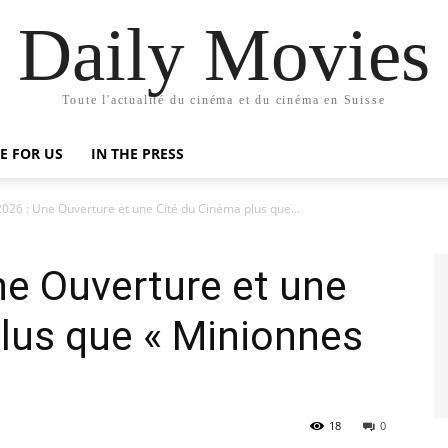
Daily Movies
Toute l'actualité du cinéma et du cinéma en Suisse
E FOR US
IN THE PRESS
026 : Une Ouverture et une Cité du Cinéma plus que...
e Ouverture et une
lus que « Minionnes
18
0