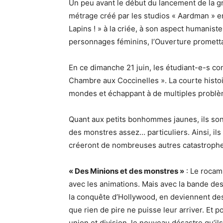
Un peu avant le début du lancement de la g
métrage créé par les studios « Aardman » e
Lapins ! » à la criée, à son aspect humanist
personnages féminins, l’Ouverture prometta
En ce dimanche 21 juin, les étudiant-e-s 
Chambre aux Coccinelles ». La courte histoi
mondes et échappant à de multiples problè
Quant aux petits bonhommes jaunes, ils sont
des monstres assez… particuliers. Ainsi, ils
créeront de nombreuses autres catastroph
« Des Minions et des monstres »
: Le rocam
avec les animations. Mais avec la bande des M
la conquête d’Hollywood, en deviennent des c
que rien de pire ne puisse leur arriver. Et p
union et division, le nouveau désastre qu’il