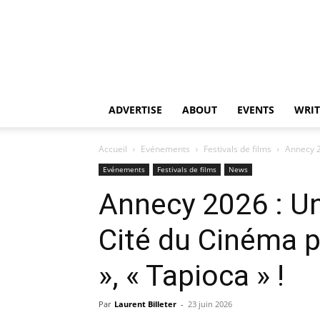
ADVERTISE
ABOUT
EVENTS
WRIT
Accueil
Evénements
Festivals de films
Annecy 2
Evénements
Festivals de films
News
Annecy 2026 : Un
Cité du Cinéma p
», « Tapioca » !
Par
Laurent Billeter
-
23 juin 2026