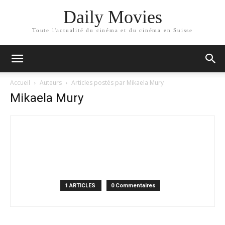
Daily Movies
Toute l'actualité du cinéma et du cinéma en Suisse
Accueil
Auteurs
Articles postés par Mikaela Mury
Mikaela Mury
1 ARTICLES
0 Commentaires