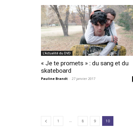
L'Actualité du DVD
« Je te promets » : du sang et du
skateboard
Pauline Brandt
-
27 janvier 2017
...
1
8
9
10