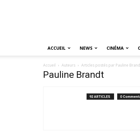
ACCUEIL
NEWS
CINÉMA
Accueil
Auteurs
Articles postés par Pauline Brand
Pauline Brandt
92 ARTICLES
0 Commenta