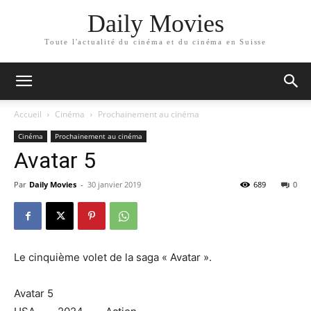
Daily Movies
Toute l'actualité du cinéma et du cinéma en Suisse
Accueil
Cinéma
Prochainement au cinéma
Cinéma
Prochainement au cinéma
Avatar 5
Par
Daily Movies
-
30 janvier 2019
689
0
Le cinquième volet de la saga « Avatar ».
Avatar 5