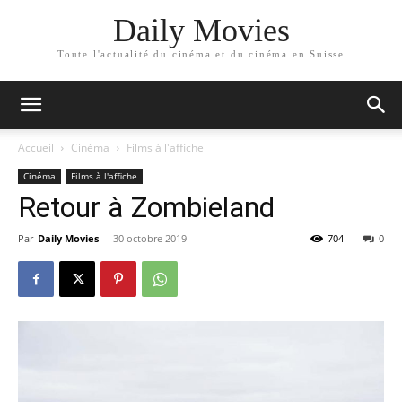
Daily Movies
Toute l'actualité du cinéma et du cinéma en Suisse
Accueil
Cinéma
Films à l'affiche
Cinéma
Films à l'affiche
Retour à Zombieland
Par
Daily Movies
-
30 octobre 2019
704
0