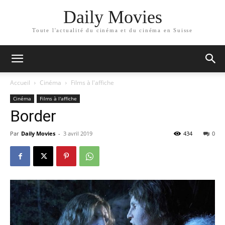
Daily Movies
Toute l'actualité du cinéma et du cinéma en Suisse
Accueil
Cinéma
Films à l'affiche
Cinéma
Films à l'affiche
Border
Par
Daily Movies
-
3 avril 2019
434
0