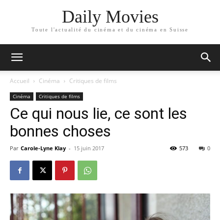
Daily Movies
Toute l'actualité du cinéma et du cinéma en Suisse
Accueil
Cinéma
Critiques de films
Cinéma
Critiques de films
Ce qui nous lie, ce sont les
bonnes choses
Par
Carole-Lyne Klay
-
15 juin 2017
573
0