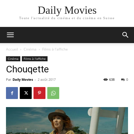
Daily Movies
Toute l'actualité du cinéma et du cinéma en Suisse
Accueil
Cinéma
Films à l'affiche
Cinéma
Films à l'affiche
Chouqette
Par
Daily Movies
-
2 août 2017
638
0