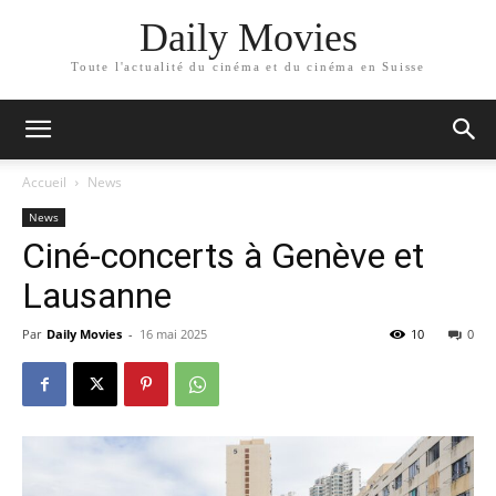
Daily Movies
Toute l'actualité du cinéma et du cinéma en Suisse
Accueil
News
News
Ciné-concerts à Genève et
Lausanne
Par
Daily Movies
-
16 mai 2025
10
0