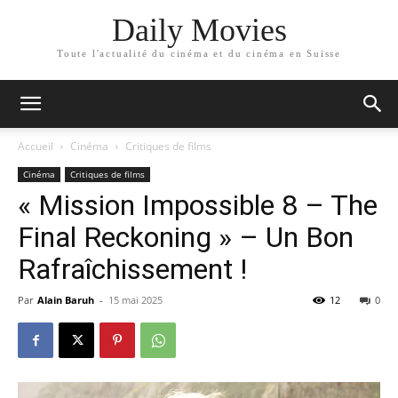
Daily Movies
Toute l'actualité du cinéma et du cinéma en Suisse
Accueil
Cinéma
Critiques de films
Cinéma
Critiques de films
« Mission Impossible 8 – The
Final Reckoning » – Un Bon
Rafraîchissement !
Par
Alain Baruh
-
15 mai 2025
12
0