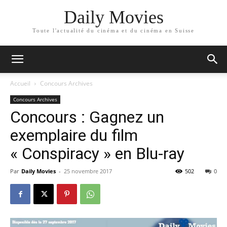
Daily Movies
Toute l'actualité du cinéma et du cinéma en Suisse
Accueil
Concours Archives
Concours Archives
Concours : Gagnez un
exemplaire du film
« Conspiracy » en Blu-ray
Par
Daily Movies
-
25 novembre 2017
502
0