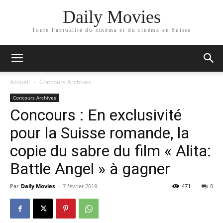
Daily Movies
Toute l'actualité du cinéma et du cinéma en Suisse
Accueil
Concours Archives
Concours Archives
Concours : En exclusivité
pour la Suisse romande, la
copie du sabre du film « Alita:
Battle Angel » à gagner
Par
Daily Movies
-
7 février 2019
471
0