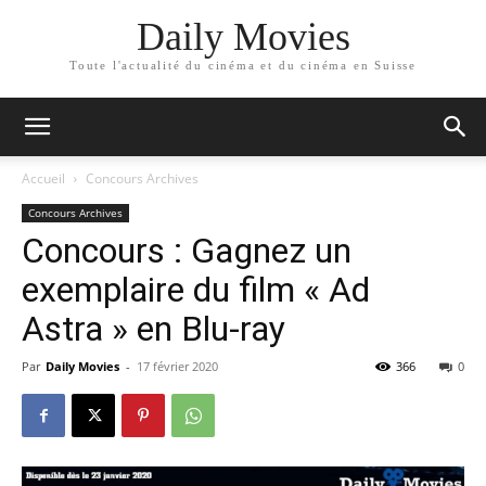
Daily Movies
Toute l'actualité du cinéma et du cinéma en Suisse
Accueil
Concours Archives
Concours Archives
Concours : Gagnez un
exemplaire du film « Ad
Astra » en Blu-ray
Par
Daily Movies
-
17 février 2020
366
0