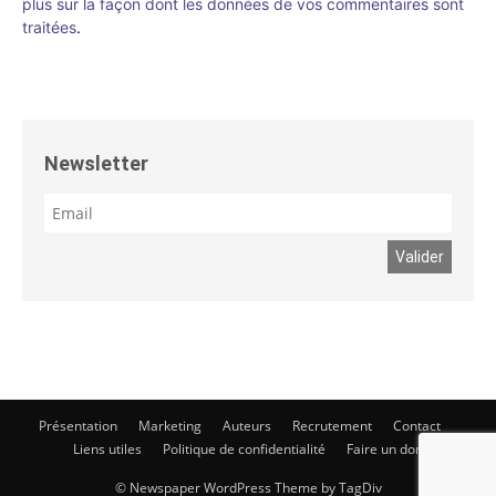
plus sur la façon dont les données de vos commentaires sont
traitées
.
Newsletter
Présentation
Marketing
Auteurs
Recrutement
Contact
Liens utiles
Politique de confidentialité
Faire un don
© Newspaper WordPress Theme by TagDiv