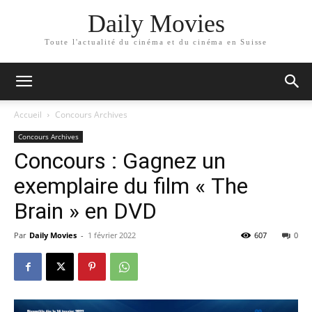
Daily Movies
Toute l'actualité du cinéma et du cinéma en Suisse
Accueil
Concours Archives
Concours Archives
Concours : Gagnez un
exemplaire du film « The
Brain » en DVD
Par
Daily Movies
-
1 février 2022
607
0