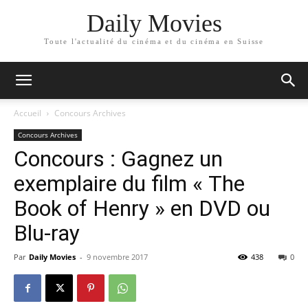
Daily Movies
Toute l'actualité du cinéma et du cinéma en Suisse
Accueil
Concours Archives
Concours Archives
Concours : Gagnez un
exemplaire du film « The
Book of Henry » en DVD ou
Blu-ray
Par
Daily Movies
-
9 novembre 2017
438
0