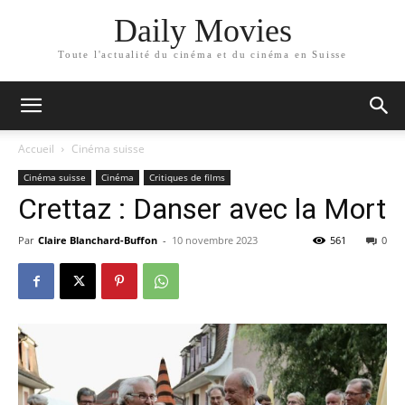
Daily Movies
Toute l'actualité du cinéma et du cinéma en Suisse
Accueil
Cinéma suisse
Cinéma suisse
Cinéma
Critiques de films
Crettaz : Danser avec la Mort
Par
Claire Blanchard-Buffon
-
10 novembre 2023
561
0