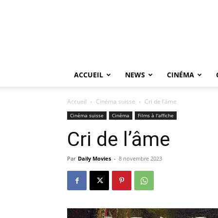
ACCUEIL
NEWS
CINÉMA
Accueil
Cinéma suisse
Cri de l’âme
Cinéma suisse
Cinéma
Films à l'affiche
Cri de l’âme
Par
Daily Movies
-
8 novembre 2023