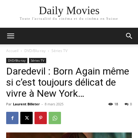
Daily Movies
Toute l'actualité du cinéma et du cinéma en Suisse
Accueil
DVD/Blu-ray
Séries TV
DVD/Blu-ray
Séries TV
Daredevil : Born Again même
si c’est toujours délicat de
vivre à New York…
Par
Laurent Billeter
-
8 mars 2025
18
0