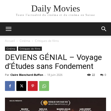
Daily Movies
Toute l'actualité du cinéma et du cinéma en Suisse
Accueil
Cinéma
Critiques de films
Cinéma
Critiques de films
DEVIENS GÉNIAL – Voyage
d’Études sans Fondement
Par
Claire Blanchard-Buffon
-
18 juin 2026
22
0