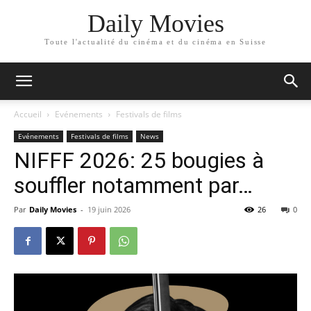
Daily Movies
Toute l'actualité du cinéma et du cinéma en Suisse
Accueil
Evénements
Festivals de films
Evénements
Festivals de films
News
NIFFF 2026: 25 bougies à
souffler notamment par…
Par
Daily Movies
-
19 juin 2026
26
0