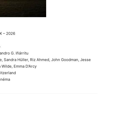
X – 2026
e
andro G. Iñárritu
e, Sandra Hüller, Riz Ahmed, John Goodman, Jesse
 Wilde, Emma D’Arcy
itzerland
cinéma