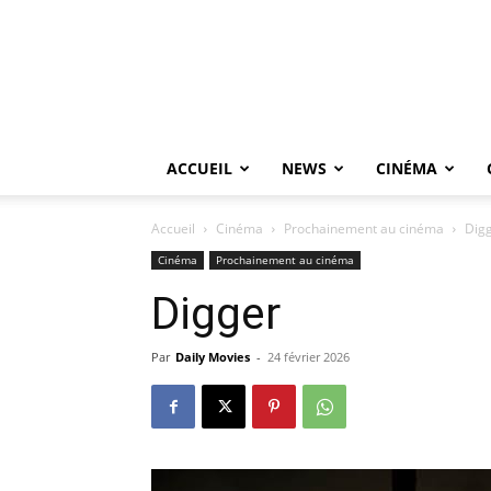
ACCUEIL
NEWS
CINÉMA
Accueil
Cinéma
Prochainement au cinéma
Dig
Cinéma
Prochainement au cinéma
Digger
Par
Daily Movies
-
24 février 2026