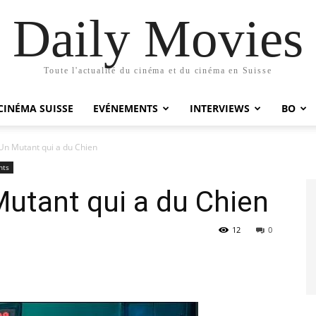
Daily Movies
Toute l'actualité du cinéma et du cinéma en Suisse
CINÉMA SUISSE
EVÉNEMENTS
INTERVIEWS
BO
n Mutant qui a du Chien
nts
tant qui a du Chien
12
0