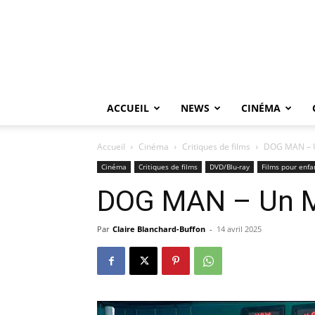
ACCUEIL
NEWS
CINÉMA
Accueil
Cinéma
Critiques de films
DOG MAN – U
Cinéma
Critiques de films
DVD/Blu-ray
Films pour enfa
DOG MAN – Un Mu
Par
Claire Blanchard-Buffon
-
14 avril 2025