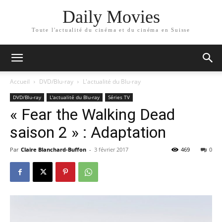
Daily Movies
Toute l'actualité du cinéma et du cinéma en Suisse
Accueil
DVD/Blu-ray
L'actualité du Blu-ray
DVD/Blu-ray
L'actualité du Blu-ray
Séries TV
« Fear the Walking Dead
saison 2 » : Adaptation
Par
Claire Blanchard-Buffon
-
3 février 2017
469
0