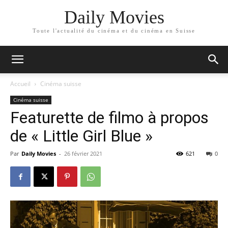
Daily Movies
Toute l'actualité du cinéma et du cinéma en Suisse
Accueil
Cinéma suisse
Cinéma suisse
Featurette de filmo à propos
de « Little Girl Blue »
Par
Daily Movies
-
26 février 2021
621
0