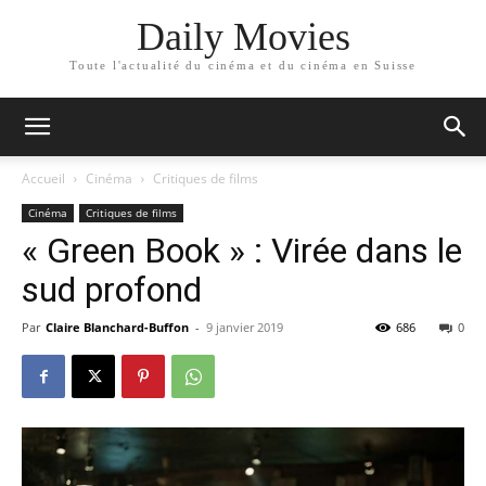
Daily Movies
Toute l'actualité du cinéma et du cinéma en Suisse
Accueil
Cinéma
Critiques de films
Cinéma
Critiques de films
« Green Book » : Virée dans le
sud profond
Par
Claire Blanchard-Buffon
-
9 janvier 2019
686
0