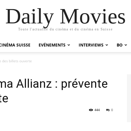
Daily Movies
Toute l'actualité du cinéma et du cinéma en Suisse
CINÉMA SUISSE
EVÉNEMENTS
INTERVIEWS
BO
 des billets ouverte
a Allianz : prévente
te
444
0