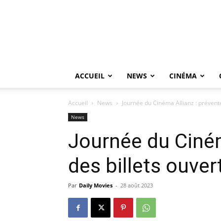
ACCUEIL
NEWS
CINÉMA
Accueil
News
Journée du Cinéma Allianz : prévente
News
Journée du Ciném
des billets ouver
Par
Daily Movies
-
28 août 2023