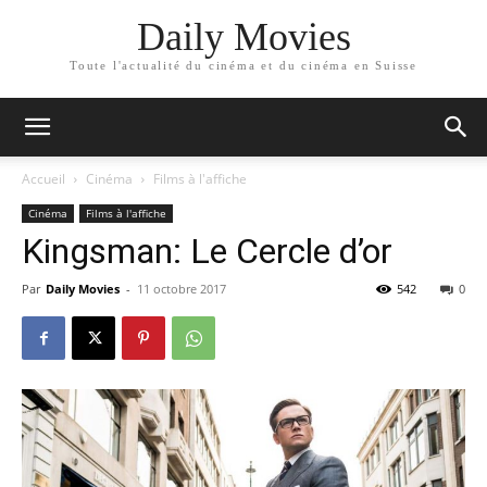
Daily Movies
Toute l'actualité du cinéma et du cinéma en Suisse
Accueil
Cinéma
Films à l'affiche
Cinéma
Films à l'affiche
Kingsman: Le Cercle d’or
Par
Daily Movies
-
11 octobre 2017
542
0