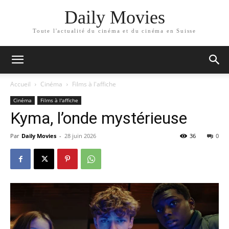
Daily Movies
Toute l'actualité du cinéma et du cinéma en Suisse
Accueil
Cinéma
Films à l'affiche
Cinéma
Films à l'affiche
Kyma, l’onde mystérieuse
Par
Daily Movies
-
28 juin 2026
36
0