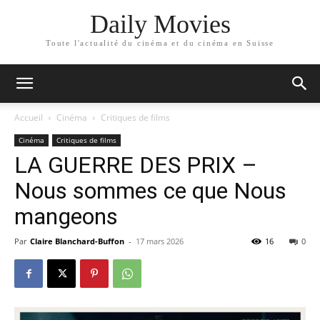
Daily Movies
Toute l'actualité du cinéma et du cinéma en Suisse
Accueil
Cinéma
Critiques de films
Cinéma
Critiques de films
LA GUERRE DES PRIX –
Nous sommes ce que Nous
mangeons
Par
Claire Blanchard-Buffon
-
17 mars 2026
16
0