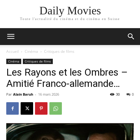
Daily Movies
Toute l'actualité du cinéma et du cinéma en Suisse
Accueil
Cinéma
Critiques de films
Cinéma
Critiques de films
Les Rayons et les Ombres –
Amitié Franco-allemande…
Par
Alain Baruh
-
16 mars 2026
30
0