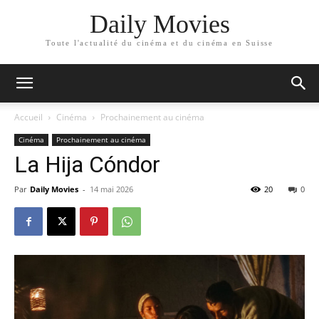
Daily Movies
Toute l'actualité du cinéma et du cinéma en Suisse
Accueil
Cinéma
Prochainement au cinéma
Cinéma
Prochainement au cinéma
La Hija Cóndor
Par
Daily Movies
-
14 mai 2026
20
0