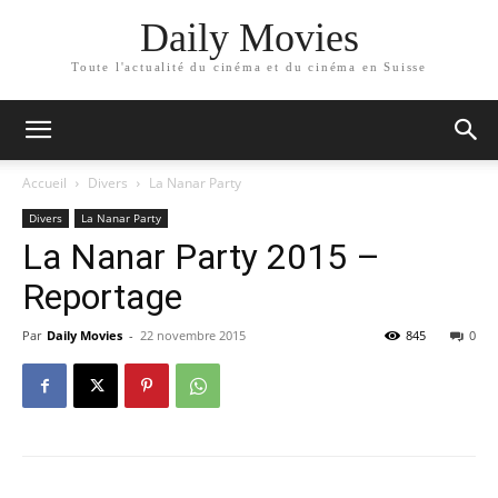
Daily Movies
Toute l'actualité du cinéma et du cinéma en Suisse
Accueil
Divers
La Nanar Party
Divers
La Nanar Party
La Nanar Party 2015 –
Reportage
Par
Daily Movies
-
22 novembre 2015
845
0