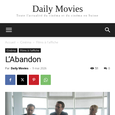
Daily Movies
Toute l'actualité du cinéma et du cinéma en Suisse
Accueil
Cinéma
Films à l'affiche
Cinéma
Films à l'affiche
L’Abandon
Par
Daily Movies
-
9 mai 2026
51
0