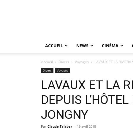
ACCUEIL
NEWS
CINÉMA
Accueil
Divers
Voyages
LAVAUX ET LA RIVIER
Divers
Voyages
LAVAUX ET LA R
DEPUIS L’HÔTEL
JONGNY
Par
Claude Talaber
-
19 avril 2018