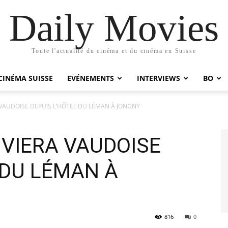
Daily Movies
Toute l'actualité du cinéma et du cinéma en Suisse
CINÉMA SUISSE
EVÉNEMENTS
INTERVIEWS
BO
A VAUDOISE DEPUIS L’HÔTEL DU LÉMAN À JONGNY
IVIERA VAUDOISE
 DU LÉMAN À
816
0