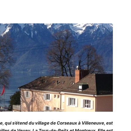
e, qui s’étend du village de Corseaux à Villeneuve, est
villes de Vevey, La Tour-de-Peilz et Montreux. Elle est