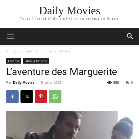
Daily Movies
Toute l'actualité du cinéma et du cinéma en Suisse
Accueil
Cinéma
Films à l'affiche
Cinéma
Films à l'affiche
L’aventure des Marguerite
Par
Daily Movies
-
15 juillet 2020
590
0