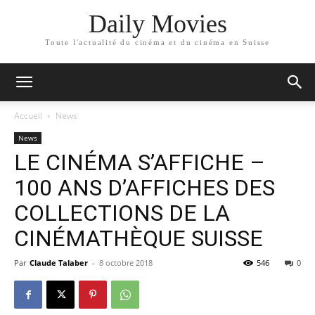
Daily Movies
Toute l'actualité du cinéma et du cinéma en Suisse
Accueil
News
News
LE CINÉMA S’AFFICHE –
100 ANS D’AFFICHES DES
COLLECTIONS DE LA
CINÉMATHÈQUE SUISSE
Par
Claude Talaber
-
8 octobre 2018
546
0