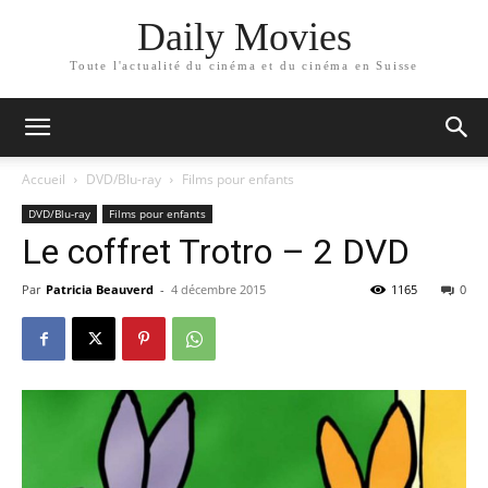
Daily Movies
Toute l'actualité du cinéma et du cinéma en Suisse
Accueil
DVD/Blu-ray
Films pour enfants
DVD/Blu-ray
Films pour enfants
Le coffret Trotro – 2 DVD
Par
Patricia Beauverd
-
4 décembre 2015
1165
0