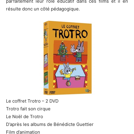
parfaitement leur rôle éducatif dans ces films et il en
résulte donc un côté pédagogique.
Le coffret
Trotro
–
2
DVD
Trotro
fait son cirque
Le Noël de
Trotro
D’après les albums de Bénédicte
Guettier
Film d’animation