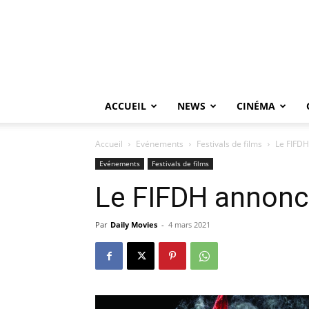
ACCUEIL
NEWS
CINÉMA
Accueil
Evénements
Festivals de films
Le FIFDH
Evénements
Festivals de films
Le FIFDH annonce
Par
Daily Movies
-
4 mars 2021