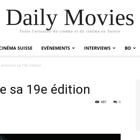
Daily Movies
Toute l'actualité du cinéma et du cinéma en Suisse
CINÉMA SUISSE
EVÉNEMENTS
INTERVIEWS
BO
 annonce sa 19e édition
 sa 19e édition
681
0