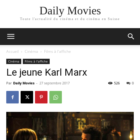
Daily Movies
Toute l'actualité du cinéma et du cinéma en Suisse
Accueil
Cinéma
Films à l'affiche
Cinéma
Films à l'affiche
Le jeune Karl Marx
Par
Daily Movies
-
27 septembre 2017
526
0