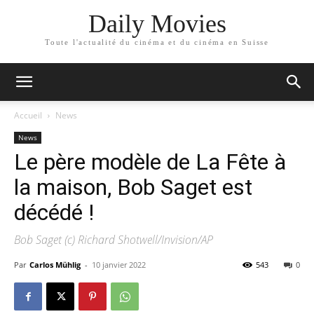
Daily Movies
Toute l'actualité du cinéma et du cinéma en Suisse
Accueil
News
News
Le père modèle de La Fête à
la maison, Bob Saget est
décédé !
Bob Saget (c) Richard Shotwell/Invision/AP
Par
Carlos Mühlig
-
10 janvier 2022
543
0