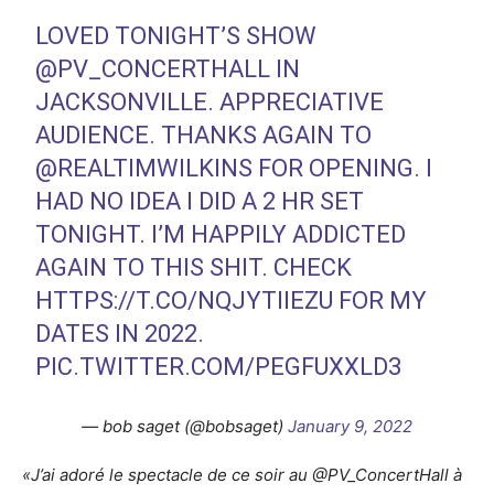
LOVED TONIGHT’S SHOW
@PV_CONCERTHALL
IN
JACKSONVILLE. APPRECIATIVE
AUDIENCE. THANKS AGAIN TO
@REALTIMWILKINS
FOR OPENING. I
HAD NO IDEA I DID A 2 HR SET
TONIGHT. I’M HAPPILY ADDICTED
AGAIN TO THIS SHIT. CHECK
HTTPS://T.CO/NQJYTIIEZU
FOR MY
DATES IN 2022.
PIC.TWITTER.COM/PEGFUXXLD3
— bob saget (@bobsaget)
January 9, 2022
«J’ai adoré le spectacle de ce soir au @PV_ConcertHall à