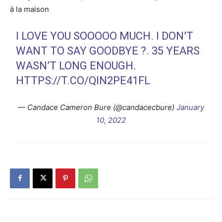
à la maison
I LOVE YOU SOOOOO MUCH. I DON’T
WANT TO SAY GOODBYE ?. 35 YEARS
WASN’T LONG ENOUGH.
HTTPS://T.CO/QIN2PE41FL
— Candace Cameron Bure (@candacecbure)
January
10, 2022