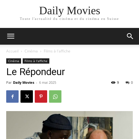
Daily Movies
Toute l'actualité du cinéma et du cinéma en Suisse
Accueil
Cinéma
Films à l'affiche
Cinéma
Films à l'affiche
Le Répondeur
Par
Daily Movies
-
6 mai 2025
9
0