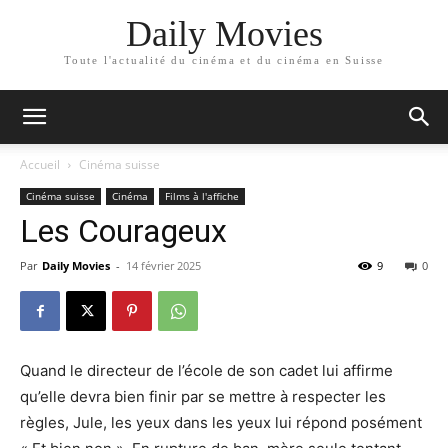
Daily Movies
Toute l'actualité du cinéma et du cinéma en Suisse
Accueil
Cinéma suisse
Cinéma suisse
Cinéma
Films à l'affiche
Les Courageux
Par
Daily Movies
-
14 février 2025
9
0
Quand le directeur de l’école de son cadet lui affirme
qu’elle devra bien finir par se mettre à respecter les
règles, Jule, les yeux dans les yeux lui répond posément