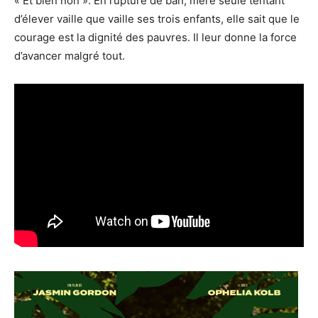
« Et bien non ». En rupture de ban, mère seule tentant
d’élever vaille que vaille ses trois enfants, elle sait que le
courage est la dignité des pauvres. Il leur donne la force
d’avancer malgré tout.