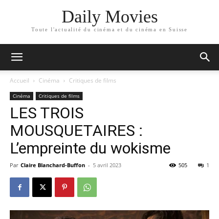
Daily Movies
Toute l'actualité du cinéma et du cinéma en Suisse
Accueil
Cinéma
Critiques de films
Cinéma
Critiques de films
LES TROIS
MOUSQUETAIRES :
L’empreinte du wokisme
Par
Claire Blanchard-Buffon
-
5 avril 2023
505
1