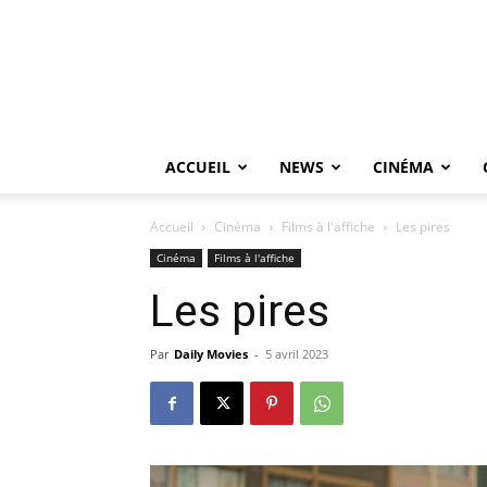
ACCUEIL
NEWS
CINÉMA
Accueil
Cinéma
Films à l'affiche
Les pires
Cinéma
Films à l'affiche
Les pires
Par
Daily Movies
-
5 avril 2023