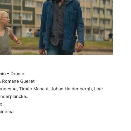
min – Drame
& Romane Gueret
anecque, Timéo Mahaut, Johan Heldenbergh, Loïc
anderplancke…
x
cinéma