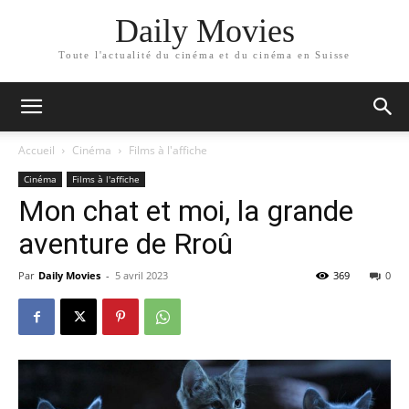
Daily Movies
Toute l'actualité du cinéma et du cinéma en Suisse
Accueil
Cinéma
Films à l'affiche
Cinéma
Films à l'affiche
Mon chat et moi, la grande
aventure de Rroû
Par
Daily Movies
-
5 avril 2023
369
0