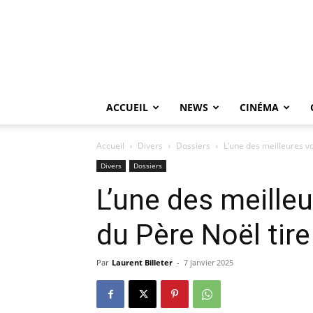
ACCUEIL
NEWS
CINÉMA
Accueil
Divers
Dossiers
L’une des meilleures v
Divers
Dossiers
L’une des meilleu
du Père Noël tir
Par
Laurent Billeter
-
7 janvier 2025