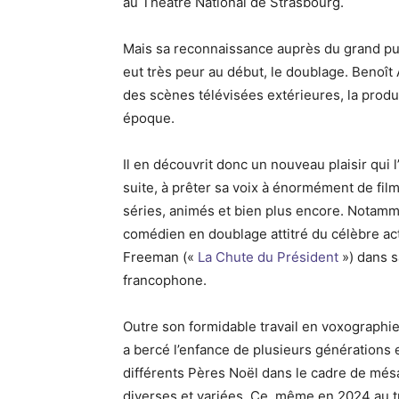
au Théâtre National de Strasbourg.
Mais sa reconnaissance auprès du grand publi
eut très peur au début, le doublage. Benoî
des scènes télévisées extérieures, la produ
époque.
Il en découvrit donc un nouveau plaisir qui 
suite, à prêter sa voix à énormément de films
séries, animés et bien plus encore. Notamme
comédien en doublage attitré du célèbre a
Freeman («
La Chute du Président
») dans s
francophone.
Outre son formidable travail en voxographi
a bercé l’enfance de plusieurs générations 
différents Pères Noël dans le cadre de mé
diverses et variées. Ce, même en 2024 au tr