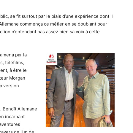
c, se fit surtout par le biais d’une expérience dont il
t Allemane commença ce métier en se doublant pour
ction n’entendant pas assez bien sa voix à cette
l’amena par la
, téléfilms,
nt, à être le
cteur Morgan
a version
e, Benoît Allemane
en incarnant
saventures
avers de l’un de