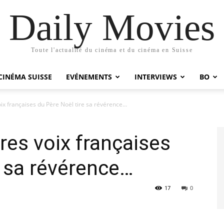
Daily Movies
Toute l'actualité du cinéma et du cinéma en Suisse
CINÉMA SUISSE
EVÉNEMENTS
INTERVIEWS
BO
oix françaises du Père Noël tire sa révérence…
res voix françaises
e sa révérence…
17
0