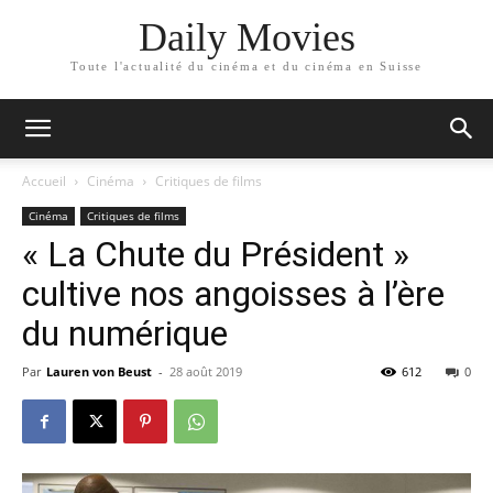
Daily Movies
Toute l'actualité du cinéma et du cinéma en Suisse
Accueil
Cinéma
Critiques de films
Cinéma
Critiques de films
« La Chute du Président »
cultive nos angoisses à l’ère
du numérique
Par
Lauren von Beust
-
28 août 2019
612
0